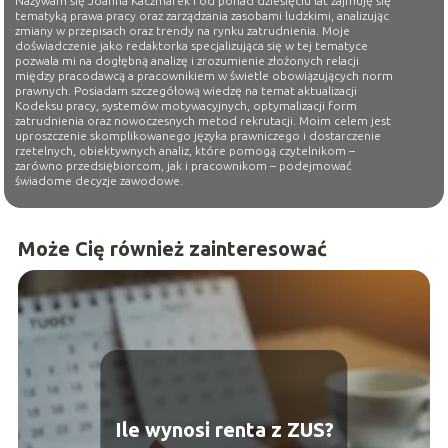
Nazywam się Joanna Kaczmarek i od ponad dziesięciu lat zajmuję się
tematyką prawa pracy oraz zarządzania zasobami ludzkimi, analizując
zmiany w przepisach oraz trendy na rynku zatrudnienia. Moje
doświadczenie jako redaktorka specjalizująca się w tej tematyce
pozwala mi na dogłębną analizę i zrozumienie złożonych relacji
między pracodawcą a pracownikiem w świetle obowiązujących norm
prawnych. Posiadam szczegółową wiedzę na temat aktualizacji
Kodeksu pracy, systemów motywacyjnych, optymalizacji form
zatrudnienia oraz nowoczesnych metod rekrutacji. Moim celem jest
uproszczenie skomplikowanego języka prawniczego i dostarczenie
rzetelnych, obiektywnych analiz, które pomogą czytelnikom –
zarówno przedsiębiorcom, jak i pracownikom – podejmować
świadome decyzje zawodowe.
Może Cię również zainteresować
Ile wynosi renta z ZUS?