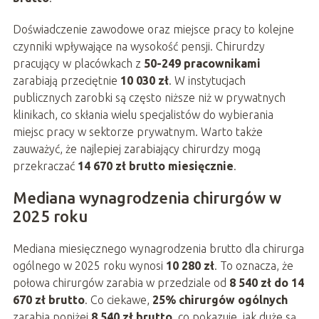
Doświadczenie zawodowe oraz miejsce pracy to kolejne
czynniki wpływające na wysokość pensji. Chirurdzy
pracujący w placówkach z
50-249 pracownikami
zarabiają przeciętnie
10 030 zł
. W instytucjach
publicznych zarobki są często niższe niż w prywatnych
klinikach, co skłania wielu specjalistów do wybierania
miejsc pracy w sektorze prywatnym. Warto także
zauważyć, że najlepiej zarabiający chirurdzy mogą
przekraczać
14 670 zł brutto miesięcznie
.
Mediana wynagrodzenia chirurgów w
2025 roku
Mediana miesięcznego wynagrodzenia brutto dla chirurga
ogólnego w 2025 roku wynosi
10 280 zł
. To oznacza, że
połowa chirurgów zarabia w przedziale od
8 540 zł do 14
670 zł brutto
. Co ciekawe,
25% chirurgów ogólnych
zarabia poniżej
8 540 zł brutto
, co pokazuje, jak duże są