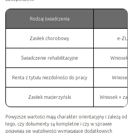
Rodzaj świadczenia
Zasiłek chorobowy
e-ZLA +
Świadczenie rehabilitacyjne
Wniosek + 
Renta z tytułu niezdolności do pracy
Wniosek +
Zasiłek macierzyński
Wniosek + zaświ
Powyższe wartości mają charakter orientacyjny i zależą od
tego, czy dokumenty są kompletne i czy w sprawie
pojawiają się wątpliwości wymagające dodatkowych