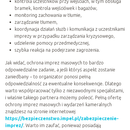
kontrola uczestników przy wejściach, w tym obsługa
bramek, kontrola wejściówek i bagażów,
monitoring zachowania w tłumie,
zarządzanie tłumem,
koordynacja działań służb i komunikacja z uczestnikami
imprezy w przypadku zarządzania kryzysowego,
udzielenie pomocy przedmedycznej,
szybka reakcja na podejrzane zagrożenia.
Jak widać, ochrona imprez masowych to bardzo
odpowiedzialne zadanie, a jeśli któryś aspekt zostanie
zaniedbany – to organizator ponosi pełną
odpowiedzialność za ewentualne konsekwencje. Dlatego
warto współpracować tylko z niezawodnymi specjalistami,
i właśnie takiego partnera możemy polecić. Pełną ofertę
ochrony imprez masowych i wydarzeń kameralnych
znajdziesz na stronie internetowej
https://bezpieczenstwo.impel.pl/zabezpieczenie-
imprez/
. Warto im zaufać, ponieważ posiadają